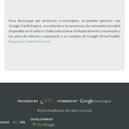
Para descargar por provincia o municipios, se pueden generar con
Google Earth Engine, accediendo a la secuencia de comandos (scripts)
disponible en el enlace. Debe seleccionar el departamento y municipio y
los años de interés y exportarlo a su carpeta de Google Drive.Toolkit:
Mapas de Cobertura y Uso
PROVIDED BY
POWERED BY
© 2026 MapBiomas. All rights reserved.
DEVELOPMENT
ES
EN
GUAGE