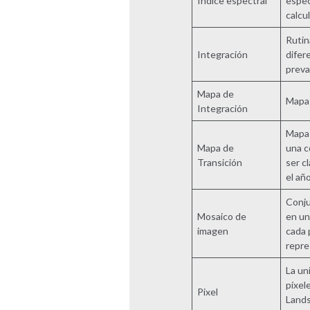
Índice espectral
espec
calcu
Rutin
Integración
difer
preva
Mapa de
Mapa 
Integración
Mapa 
Mapa de
una c
Transición
ser c
el año
Conju
Mosaico de
en un
imagen
cada 
repre
La un
píxel
Pixel
Lands