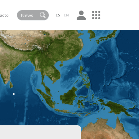
ES
EN
acto