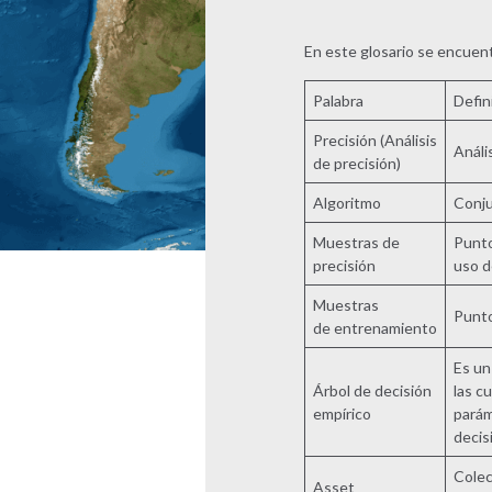
En este glosario se encuent
Palabra
Defin
Precisión (Análisis
Análi
de precisión)
Algoritmo
Conju
Muestras de
Punto
precisión
uso de
Muestras
Punto
de entrenamiento
Es un
Árbol de decisión
las c
empírico
parám
decisi
Colec
Asset