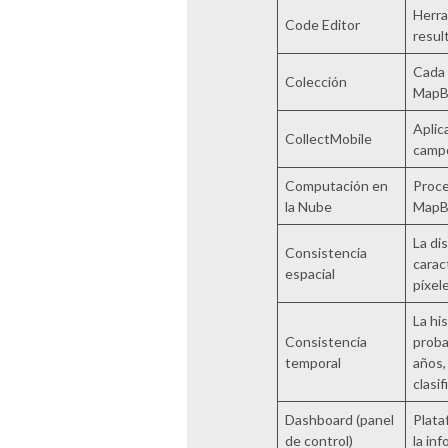
Herra
Code Editor
resul
Cada 
Colección
MapBi
Aplic
CollectMobile
camp
Computación en
Proce
la Nube
MapBi
La di
Consistencia
carac
espacial
píxel
La hi
Consistencia
proba
temporal
años,
clasif
Dashboard (panel
Plata
de control)
la in