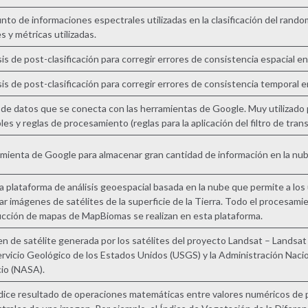
nto de informaciones espectrales utilizadas en la clasificación del rando
s y métricas utilizadas.
sis de post-clasificación para corregir errores de consistencia espacial en
sis de post-clasificación para corregir errores de consistencia temporal e
 de datos que se conecta con las herramientas de Google. Muy utilizado 
bles y reglas de procesamiento (reglas para la aplicación del filtro de trans
mienta de Google para almacenar gran cantidad de información en la nub
a plataforma de análisis geoespacial basada en la nube que permite a los u
zar imágenes de satélites de la superficie de la Tierra. Todo el procesami
cción de mapas de MapBiomas se realizan en esta plataforma.
n de satélite generada por los satélites del proyecto Landsat – Landsat
ervicio Geológico de los Estados Unidos (USGS) y la Administración Naci
io (NASA).
dice resultado de operaciones matemáticas entre valores numéricos de p