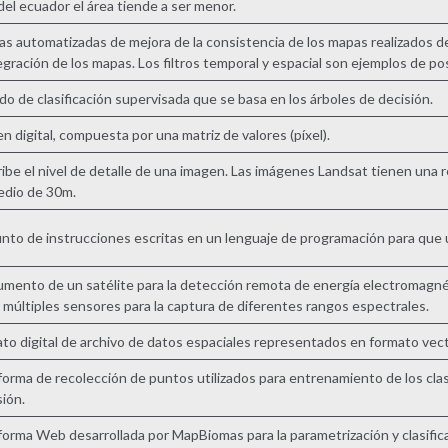
 del ecuador el área tiende a ser menor.
as automatizadas de mejora de la consistencia de los mapas realizados de
tegración de los mapas. Los filtros temporal y espacial son ejemplos de pos
o de clasificación supervisada que se basa en los árboles de decisión.
n digital, compuesta por una matriz de valores (píxel).
ibe el nivel de detalle de una imagen. Las imágenes Landsat tienen una r
dio de 30m.
nto de instrucciones escritas en un lenguaje de programación para que 
umento de un satélite para la detección remota de energía electromagné
 múltiples sensores para la captura de diferentes rangos espectrales.
to digital de archivo de datos espaciales representados en formato vecto
forma de recolección de puntos utilizados para entrenamiento de los clasi
sión.
forma Web desarrollada por MapBiomas para la parametrización y clasifi