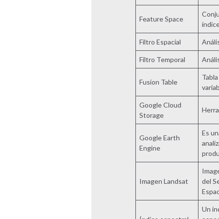
Conju
Feature Space
índice
Filtro Espacial
Análi
Filtro Temporal
Análi
Tabla
Fusion Table
varia
Google Cloud
Herra
Storage
Es un
Google Earth
anali
Engine
produ
Image
Imagen Landsat
del S
Espac
Un ín