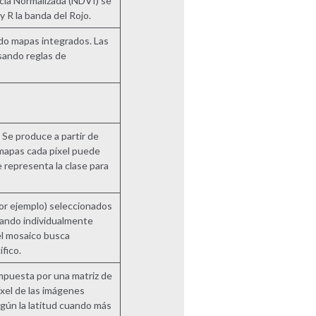
ncia Normalizada (NDVI) se
y R la banda del Rojo.
ndo mapas integrados. Las
sando reglas de
 Se produce a partir de
 mapas cada píxel puede
 representa la clase para
por ejemplo) seleccionados
ando individualmente
 el mosaico busca
fico.
mpuesta por una matriz de
íxel de las imágenes
egún la latitud cuando más