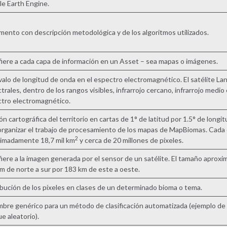
e Earth Engine.
ento con descripción metodológica y de los algoritmos utilizados.
fiere a cada capa de información en un Asset – sea mapas o imágenes.
valo de longitud de onda en el espectro electromagnético. El satélite L
trales, dentro de los rangos visibles, infrarrojo cercano, infrarrojo medio 
tro electromagnético.
ón cartográfica del territorio en cartas de 1° de latitud por 1.5° de longitu
organizar el trabajo de procesamiento de los mapas de MapBiomas. Cada 
2
imadamente 18,7 mil km
y cerca de 20 millones de píxeles.
fiere a la imagen generada por el sensor de un satélite. El tamaño aprox
m de norte a sur por 183 km de este a oeste.
ibución de los píxeles en clases de un determinado bioma o tema.
mbre genérico para un método de clasificación automatizada (ejemplo de u
e aleatorio).