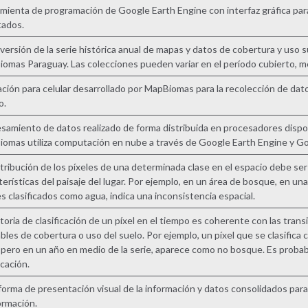
mienta de programación de Google Earth Engine con interfaz gráfica para 
tados.
versión de la serie histórica anual de mapas y datos de cobertura y uso 
omas Paraguay. Las colecciones pueden variar en el período cubierto, m
ación para celular desarrollado por MapBiomas para la recolección de dato
o.
samiento de datos realizado de forma distribuida en procesadores dispon
omas utiliza computación en nube a través de Google Earth Engine y G
stribución de los píxeles de una determinada clase en el espacio debe se
terísticas del paisaje del lugar. Por ejemplo, en un área de bosque, en un
es clasificados como agua, indica una inconsistencia espacial.
storia de clasificación de un píxel en el tiempo es coherente con las trans
bles de cobertura o uso del suelo. Por ejemplo, un píxel que se clasific
 pero en un año en medio de la serie, aparece como no bosque. Es probab
icación.
forma de presentación visual de la información y datos consolidados para 
formación.