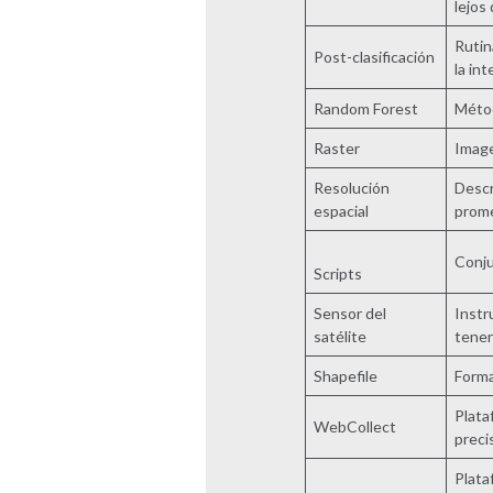
lejos
Rutin
Post-clasificación
la in
Random Forest
Métod
Raster
Image
Resolución
Descr
espacial
prome
Conju
Scripts
Sensor del
Instr
satélite
tener
Shapefile
Forma
Plata
WebCollect
preci
Plata