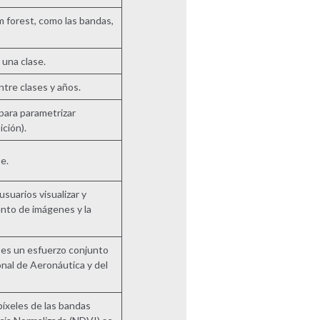
m forest, como las bandas,
 una clase.
ntre clases y años.
para parametrizar
ición).
e.
suarios visualizar y
ento de imágenes y la
 es un esfuerzo conjunto
onal de Aeronáutica y del
íxeles de las bandas