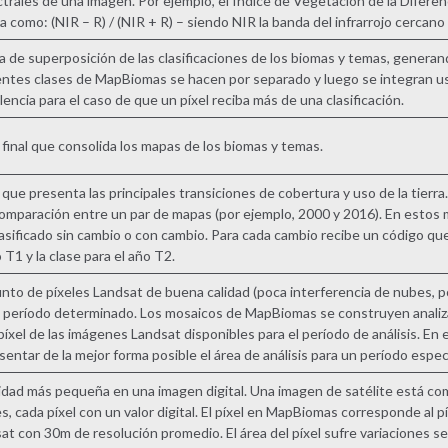
trales de una imagen. Por ejemplo, el Índice de Vegetación de la Difere
la como: (NIR – R) / (NIR + R) – siendo NIR la banda del infrarrojo cercano 
a de superposición de las clasificaciones de los biomas y temas, genera
entes clases de MapBiomas se hacen por separado y luego se integran u
lencia para el caso de que un píxel reciba más de una clasificación.
final que consolida los mapas de los biomas y temas.
que presenta las principales transiciones de cobertura y uso de la tierra.
omparación entre un par de mapas (por ejemplo, 2000 y 2016). En estos
lasificado sin cambio o con cambio. Para cada cambio recibe un código que
 T1 y la clase para el año T2.
nto de píxeles Landsat de buena calidad (poca interferencia de nubes, 
 período determinado. Los mosaicos de MapBiomas se construyen analiz
píxel de las imágenes Landsat disponibles para el período de análisis. En
sentar de la mejor forma posible el área de análisis para un período especí
idad más pequeña en una imagen digital. Una imagen de satélite está co
es, cada píxel con un valor digital. El píxel en MapBiomas corresponde al p
at con 30m de resolución promedio. El área del píxel sufre variaciones s