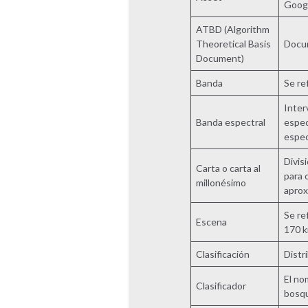
Googl
ATBD (Algorithm
Theoretical Basis
Docum
Document)
Banda
Se re
Inter
Banda espectral
espec
espec
Divisi
Carta o carta al
para 
millonésimo
aprox
Se re
Escena
170 k
Clasificación
Distr
El no
Clasificador
bosqu