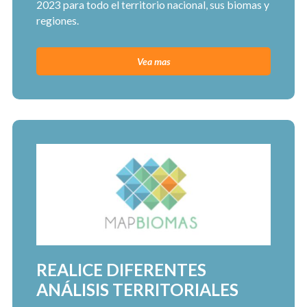
2023 para todo el territorio nacional, sus biomas y
regiones.
Vea mas
REALICE DIFERENTES
ANÁLISIS TERRITORIALES